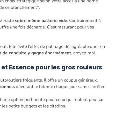
un choix stratégique selon votre accès à une borne.
 de ce branchement*.
EV
reste sobre même batterie vide
. Contrairement à
uffre une fois déchargé. C’est rassurant pour vos
ut. Elle évite l’effet de patinage désagréable que l’on
rt de conduite y gagne énormément
, croyez-moi.
et Essence pour les gros rouleurs
utoroutiers fréquents. Il offre un couple généreux.
sionnels
dévorant le bitume chaque jour sans s’arrêter.
t une option pertinente pour ceux qui roulent peu.
Le
 les petits budgets et les citadins.