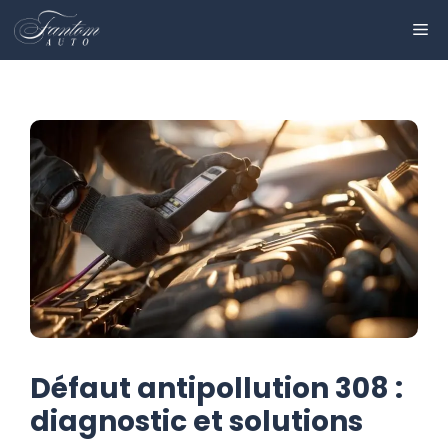
Aller
ME
au
contenu
Défaut antipollution 308 :
diagnostic et solutions