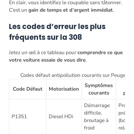
En clair, vous identifiez le coupable sans tâtonner.
C’est un
gain de temps et d’argent immédiat
.
Les codes d’erreur les plus
fréquents sur la 308
Jetez un œil à ce tableau pour
comprendre ce que
votre voiture essaie de vous dire
.
Codes défaut antipollution courants sur Peugeot 
Symptômes
Ca
Code Défaut
Motorisation
courants
prob
Démarrage
Probl
difficile,
précha
P1351
Diesel HDi
broutage à
(bougi
froid
relais)