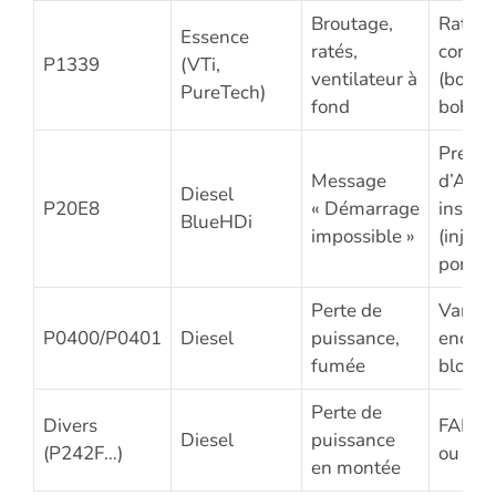
Broutage,
Raté d
Essence
ratés,
combu
P1339
(VTi,
ventilateur à
(bougi
PureTech)
fond
bobine
Pressi
Message
d’AdB
Diesel
P20E8
« Démarrage
insuff
BlueHDi
impossible »
(inject
pompe
Perte de
Vanne
P0400/P0401
Diesel
puissance,
encras
fumée
bloqu
Perte de
Divers
FAP c
Diesel
puissance
(P242F…)
ou sat
en montée