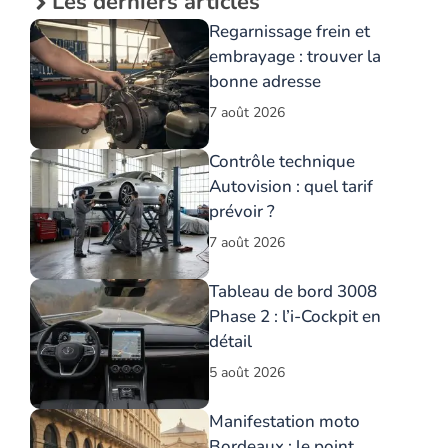
Les derniers articles
Regarnissage frein et
embrayage : trouver la
bonne adresse
7 août 2026
Contrôle technique
Autovision : quel tarif
prévoir ?
7 août 2026
Tableau de bord 3008
Phase 2 : l’i-Cockpit en
détail
5 août 2026
Manifestation moto
Bordeaux : le point