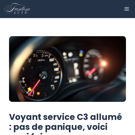
Aller
ME
au
contenu
Voyant service C3 allumé
: pas de panique, voici