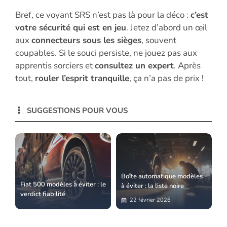
Bref, ce voyant SRS n’est pas là pour la déco :
c’est
votre sécurité qui est en jeu
. Jetez d’abord un œil
aux
connecteurs sous les sièges
, souvent
coupables. Si le souci persiste, ne jouez pas aux
apprentis sorciers et
consultez un expert
. Après
tout,
rouler l’esprit tranquille
, ça n’a pas de prix !
SUGGESTIONS POUR VOUS
Boîte automatique modèles
Fiat 500 modèles à éviter : le
à éviter : la liste noire
verdict fiabilité
22 février 2026