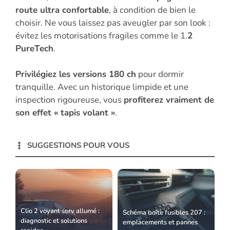
route ultra confortable
, à condition de bien le
choisir. Ne vous laissez pas aveugler par son look :
évitez les motorisations fragiles comme le 1.
2
PureTech
.
Privilégiez les versions 180 ch
pour dormir
tranquille. Avec un historique limpide et une
inspection rigoureuse, vous
profiterez vraiment de
son effet « tapis volant »
.
SUGGESTIONS POUR VOUS
Clio 2 voyant serv allumé :
Schéma boîte fusibles 207 :
diagnostic et solutions
emplacements et pannes