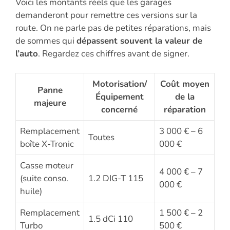
Voici les montants réels que les garages
demanderont pour remettre ces versions sur la
route. On ne parle pas de petites réparations, mais
de sommes qui
dépassent souvent la valeur de
l’auto
. Regardez ces chiffres avant de signer.
Motorisation/
Coût moyen
Panne
Équipement
de la
majeure
concerné
réparation
Remplacement
3 000 € – 6
Toutes
boîte X-Tronic
000 €
Casse moteur
4 000 € – 7
(suite conso.
1.2 DIG-T 115
000 €
huile)
Remplacement
1 500 € – 2
1.5 dCi 110
Turbo
500 €