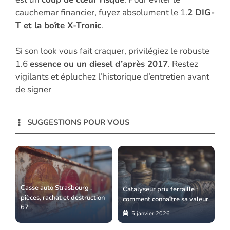
cauchemar financier, fuyez absolument le 1.
2 DIG-
T et la boîte X-Tronic
.
Si son look vous fait craquer, privilégiez le robuste
1.6
essence ou un diesel d’après 2017
. Restez
vigilants et épluchez l’historique d’entretien avant
de signer
SUGGESTIONS POUR VOUS
Casse auto Strasbourg :
Catalyseur prix ferraille :
pièces, rachat et destruction
comment connaître sa valeur
67
5 janvier 2026