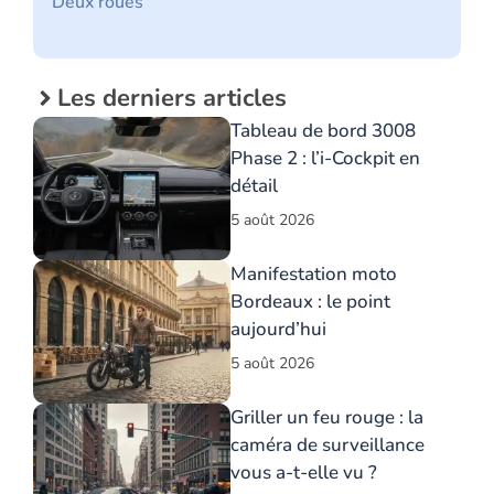
Deux roues
Les derniers articles
Tableau de bord 3008
Phase 2 : l’i-Cockpit en
détail
5 août 2026
Manifestation moto
Bordeaux : le point
aujourd’hui
5 août 2026
Griller un feu rouge : la
caméra de surveillance
vous a-t-elle vu ?